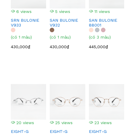
6 views
5 views
11 views
5
SRN BULONIE
SAN BULONIE
SAN BULONIE
SA
V933
V932
88001
210
(có 1 màu)
(có 1 màu)
(có 3 màu)
(có
430,000₫
430,000₫
445,000₫
445
20 views
25 views
23 views
2
EIGHT-G
EIGHT-G
EIGHT-G
EI