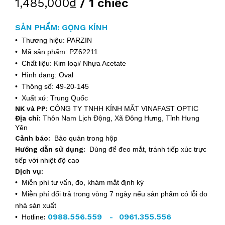
1,485,000₫
/ 1 chiếc
SẢN PHẨM: GỌNG KÍNH
• Thương hiệu: PARZIN
• Mã sản phẩm: PZ62211
• Chất liệu: Kim loại/ Nhựa Acetate
• Hình dạng: Oval
• Thông số: 49-20-145
• Xuất xứ: Trung Quốc
NK và PP:
CÔNG TY TNHH KÍNH MẮT VINAFAST OPTIC
Địa chỉ:
Thôn Nam Lịch Động, Xã Đông Hưng, Tỉnh Hưng
Yên
Cảnh báo:
Bảo quản trong hộp
Hướng dẫn sử dụng:
Dùng để đeo mắt, tránh tiếp xúc trực
tiếp với nhiệt độ cao
Dịch vụ:
• Miễn phí tư vấn, đo, khám mắt định kỳ
• Miễn phí đổi trả trong vòng 7 ngày nếu sản phẩm có lỗi do
nhà sản xuất
0988.556.559
0961.355.556
• Hotline
:
-