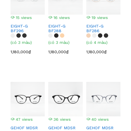
15 views
16 views
19 views
1
EIGHT-G
EIGHT-G
EIGHT-G
EI
BF296
BF288
BF286
BF
(có 3 màu)
(có 3 màu)
(có 4 màu)
(có
1,180,000₫
1,180,000₫
1,180,000₫
1,1
47 views
36 views
40 views
5
GEHOF MDSR
GEHOF MDSR
GEHOF MDSR
GE