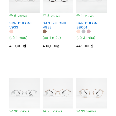
6 views
5 views
11 views
5
SRN BULONIE
SAN BULONIE
SAN BULONIE
SA
V933
V932
88001
210
(có 1 màu)
(có 1 màu)
(có 3 màu)
(có
430,000₫
430,000₫
445,000₫
445
20 views
25 views
23 views
2