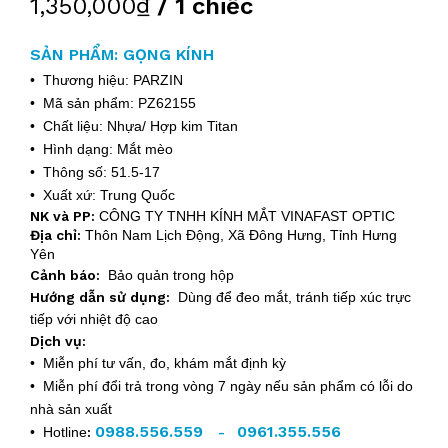
1,350,000₫
/ 1 chiếc
SẢN PHẨM: GỌNG KÍNH
• Thương hiệu: PARZIN
• Mã sản phẩm: PZ62155
• Chất liệu: Nhựa/ Hợp kim Titan
• Hình dạng: Mắt mèo
• Thông số: 51.5-17
• Xuất xứ: Trung Quốc
NK và PP:
CÔNG TY TNHH KÍNH MẮT VINAFAST OPTIC
Địa chỉ:
Thôn Nam Lịch Động, Xã Đông Hưng, Tỉnh Hưng
Yên
Cảnh báo:
Bảo quản trong hộp
Hướng dẫn sử dụng:
Dùng để đeo mắt, tránh tiếp xúc trực
tiếp với nhiệt độ cao
Dịch vụ:
• Miễn phí tư vấn, đo, khám mắt định kỳ
• Miễn phí đổi trả trong vòng 7 ngày nếu sản phẩm có lỗi do
nhà sản xuất
0988.556.559
0961.355.556
• Hotline
:
-