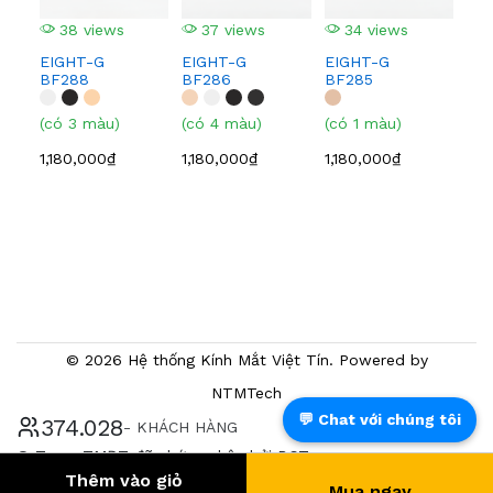
38 views
37 views
34 views
3
EIGHT-G
EIGHT-G
EIGHT-G
EI
BF288
BF286
BF285
BF
(có 3 màu)
(có 4 màu)
(có 1 màu)
(có
1,180,000₫
1,180,000₫
1,180,000₫
1,0
© 2026 Hệ thống Kính Mắt Việt Tín. Powered by
NTMTech
💬 Chat với chúng tôi
393.783
- KHÁCH HÀNG
® Trang TMĐT đã chứng nhận bởi BCT
Thêm vào giỏ
Mua ngay