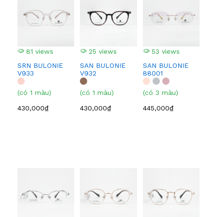
81 views
25 views
53 views
3
SRN BULONIE
SAN BULONIE
SAN BULONIE
SA
V933
V932
88001
210
(có 1 màu)
(có 1 màu)
(có 3 màu)
(có
430,000₫
430,000₫
445,000₫
445