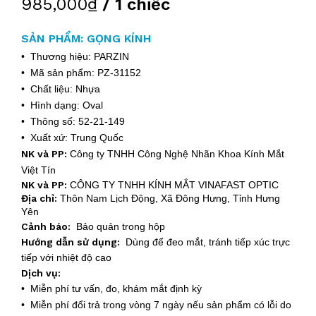
985,000₫
/ 1 chiếc
SẢN PHẨM: GỌNG KÍNH
• Thương hiệu: PARZIN
• Mã sản phẩm: PZ-31152
• Chất liệu: Nhựa
• Hình dạng: Oval
• Thông số: 52-21-149
• Xuất xứ: Trung Quốc
NK và PP:
Công ty TNHH Công Nghệ Nhãn Khoa Kính Mắt
Việt Tín
NK và PP:
CÔNG TY TNHH KÍNH MẮT VINAFAST OPTIC
Địa chỉ:
Thôn Nam Lịch Động, Xã Đông Hưng, Tỉnh Hưng
Yên
Cảnh báo:
Bảo quản trong hộp
Hướng dẫn sử dụng:
Dùng để đeo mắt, tránh tiếp xúc trực
tiếp với nhiệt độ cao
Dịch vụ:
• Miễn phí tư vấn, đo, khám mắt định kỳ
• Miễn phí đổi trả trong vòng 7 ngày nếu sản phẩm có lỗi do