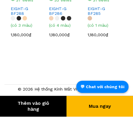
EIGHT-G
EIGHT-G
EIGHT-G
EI
BF288
BF286
BF285
BF
(có 3 màu)
(có 4 màu)
(có 1 màu)
(có
1,180,000₫
1,180,000₫
1,180,000₫
1,0
💬 Chat với chúng tôi
© 2026 Hệ thống Kính Mắt Việt Tín. Powered by
NTMTech
Thêm vào giỏ
Mua ngay
384.564
- KHÁCH HÀNG
hàng
® Trang TMĐT đã chứng nhận bởi BCT