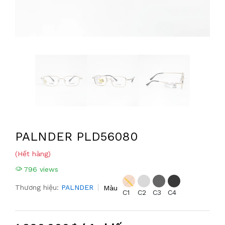
PALNDER PLD56080
(Hết hàng)
796 views
Thương hiệu:
PALNDER
Màu
C1
C2
C3
C4