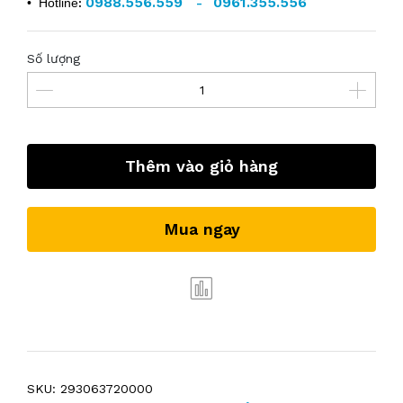
0988.556.559
0961.355.556
• Hotline
:
-
Số lượng
Thêm vào giỏ hàng
Mua ngay
SKU:
293063720000