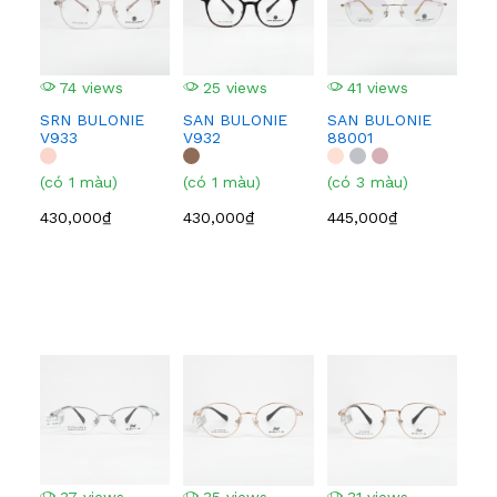
74 views
25 views
41 views
3
SRN BULONIE
SAN BULONIE
SAN BULONIE
SA
V933
V932
88001
210
(có 1 màu)
(có 1 màu)
(có 3 màu)
(có
430,000₫
430,000₫
445,000₫
445
37 views
35 views
31 views
3