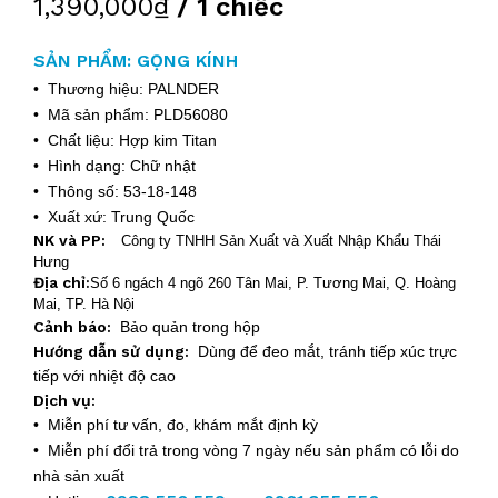
1,390,000₫
/ 1 chiếc
SẢN PHẨM: GỌNG KÍNH
• Thương hiệu: PALNDER
• Mã sản phẩm: PLD56080
• Chất liệu: Hợp kim Titan
• Hình dạng: Chữ nhật
• Thông số: 53-18-148
• Xuất xứ: Trung Quốc
NK và PP:
Công ty TNHH Sản Xuất và Xuất Nhập Khẩu Thái
Hưng
Địa chỉ
:
Số 6 ngách 4 ngõ 260 Tân Mai, P. Tương Mai, Q. Hoàng
Mai, TP. Hà Nội
Cảnh báo:
Bảo quản trong hộp
Hướng dẫn sử dụng:
Dùng để đeo mắt, tránh tiếp xúc trực
tiếp với nhiệt độ cao
Dịch vụ:
• Miễn phí tư vấn, đo, khám mắt định kỳ
• Miễn phí đổi trả trong vòng 7 ngày nếu sản phẩm có lỗi do
nhà sản xuất