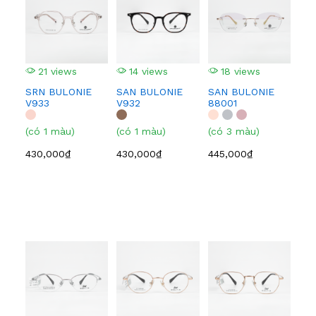
21 views
14 views
18 views
1
SRN BULONIE
SAN BULONIE
SAN BULONIE
SA
V933
V932
88001
210
(có 1 màu)
(có 1 màu)
(có 3 màu)
(có
430,000₫
430,000₫
445,000₫
445
2
EI
BF
(có