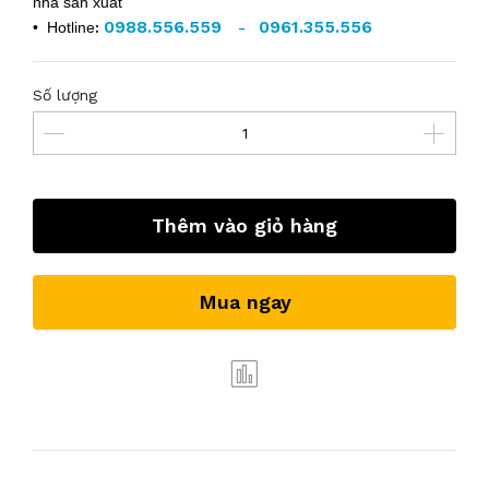
nhà sản xuất
0988.556.559
0961.355.556
• Hotline
:
-
Số lượng
Thêm vào giỏ hàng
Mua ngay