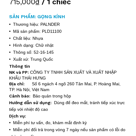
715,000₫
/ 1 chiếc
SẢN PHẨM: GỌNG KÍNH
• Thương hiệu: PALNDER
• Mã sản phẩm: PLD11100
• Chất liệu: Nhựa
• Hình dạng: Chữ nhật
• Thông số: 52-16-145
• Xuất xứ: Trung Quốc
Thông tin
NK và PP:
CÔNG TY TNHH SẢN XUẤT VÀ XUẤT NHẬP
KHẨU THÁI HƯNG
Địa chỉ:
Số 6 ngách 4 ngõ 260 Tân Mai, P. Hoàng Mai,
TP. Hà Nội, Việt Nam
Cảnh báo:
Bảo quản trong hộp
Hướng dẫn sử dụng:
Dùng để đeo mắt, tránh tiếp xúc trực
tiếp với nhiệt độ cao
Dịch vụ:
• Miễn phí tư vấn, đo, khám mắt định kỳ
• Miễn phí đổi trả trong vòng 7 ngày nếu sản phẩm có lỗi do