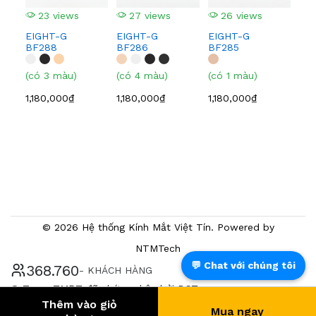
23 views
27 views
26 views
1,0
EIGHT-G
EIGHT-G
EIGHT-G
BF288
BF286
BF285
(có 3 màu)
(có 4 màu)
(có 1 màu)
1,180,000₫
1,180,000₫
1,180,000₫
© 2026 Hệ thống Kính Mắt Việt Tín. Powered by
NTMTech
💬 Chat với chúng tôi
387.198
- KHÁCH HÀNG
® Trang TMĐT đã chứng nhận bởi BCT
Thêm vào giỏ
Mua ngay