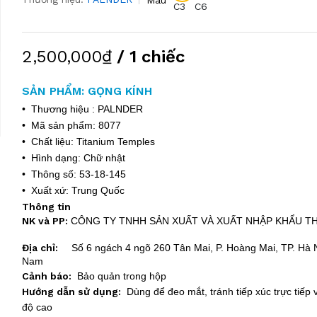
C3
C6
2,500,000₫
/ 1 chiếc
SẢN PHẨM: GỌNG KÍNH
• Thương hiệu : PALNDER
• Mã sản phẩm: 8077
• Chất liệu: Titanium Temples
• Hình dạng: Chữ nhật
• Thông số: 53-18-145
• Xuất xứ: Trung Quốc
Thông tin
NK và PP:
CÔNG TY TNHH SẢN XUẤT VÀ XUẤT NHẬP KHẨU T
Địa chỉ:
Số 6 ngách 4 ngõ 260 Tân Mai, P. Hoàng Mai, TP. Hà N
Nam
Cảnh báo:
Bảo quản trong hộp
Hướng dẫn sử dụng:
Dùng để đeo mắt, tránh tiếp xúc trực tiếp v
độ cao