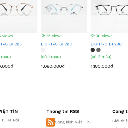
 views
25 views
30 views
HT-G BF285
EIGHT-G BF283
EIGHT-G BF280
1 màu)
(có 1 màu)
(có 2 màu)
0,000₫
1,080,000₫
1,180,000₫
IỆT TÍN
Thông tin RSS
Công t
P. Hà Nội
Giới thi
Gọng kính Việt Tín