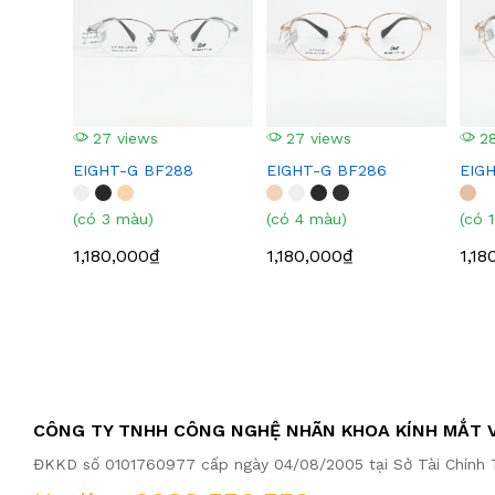
27 views
27 views
28
EIGHT-G BF288
EIGHT-G BF286
EIG
(có 3 màu)
(có 4 màu)
(có 
1,180,000₫
1,180,000₫
1,18
CÔNG TY TNHH CÔNG NGHỆ NHÃN KHOA KÍNH MẮT V
ĐKKD số 0101760977 cấp ngày 04/08/2005 tại Sở Tài Chính T