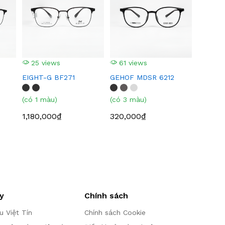
25 views
61 views
EIGHT-G BF271
GEHOF MDSR 6212
(có 1 màu)
(có 3 màu)
1,180,000₫
320,000₫
y
Chính sách
ệu Việt Tín
Chính sách Cookie