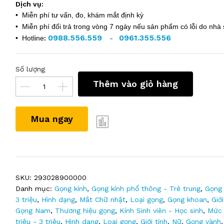
Dịch vụ:
• Miễn phí tư vấn, đo, khám mắt định kỳ
• Miễn phí đổi trả trong vòng 7 ngày nếu sản phẩm có lỗi do nhà 
0988.556.559
0961.355.556
• Hotline
:
-
Số lượng
Thêm vào giỏ hàng
Mua ngay
SKU:
293028900000
Danh mục:
Gọng kính
,
Gọng kính phổ thông - Trẻ trung
,
Gọng 
3 triệu
,
Hình dạng
,
Mắt Chữ nhật
,
Loại gọng
,
Gọng khoan
,
Giới
Gọng Nam
,
Thương hiệu gọng
,
Kính Sinh viên - Học sinh
,
Mức 
triệu - 3 triệu
,
Hình dạng
,
Loại gọng
,
Giới tính
,
Nữ
,
Gọng vành