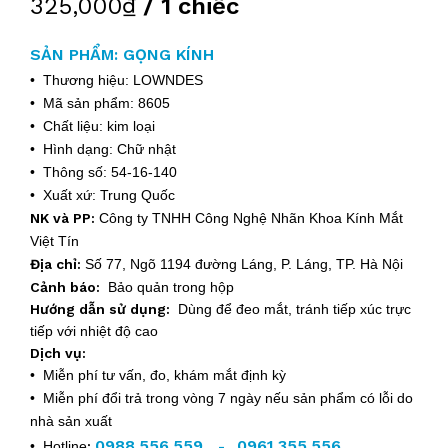
325,000₫
/ 1 chiếc
SẢN PHẨM: GỌNG KÍNH
• Thương hiệu: LOWNDES
• Mã sản phẩm: 8605
• Chất liệu: kim loại
• Hình dạng: Chữ nhật
• Thông số: 54-16-140
• Xuất xứ: Trung Quốc
NK và PP:
Công ty TNHH Công Nghệ Nhãn Khoa Kính Mắt
Việt Tín
Địa chỉ:
Số 77, Ngõ 1194 đường Láng, P. Láng, TP. Hà Nội
Cảnh báo:
Bảo quản trong hộp
Hướng dẫn sử dụng:
Dùng để đeo mắt, tránh tiếp xúc trực
tiếp với nhiệt độ cao
Dịch vụ:
• Miễn phí tư vấn, đo, khám mắt định kỳ
• Miễn phí đổi trả trong vòng 7 ngày nếu sản phẩm có lỗi do
nhà sản xuất
0988.556.559
0961.355.556
• Hotline
:
-