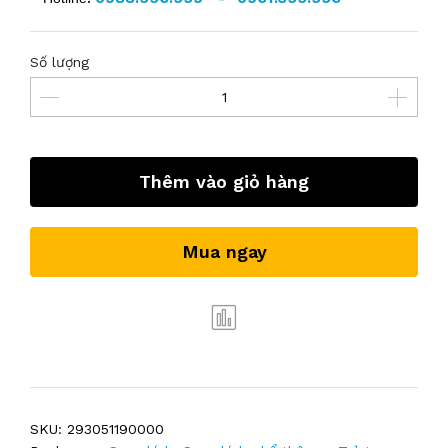
Số lượng
Thêm vào giỏ hàng
Mua ngay
SKU:
293051190000