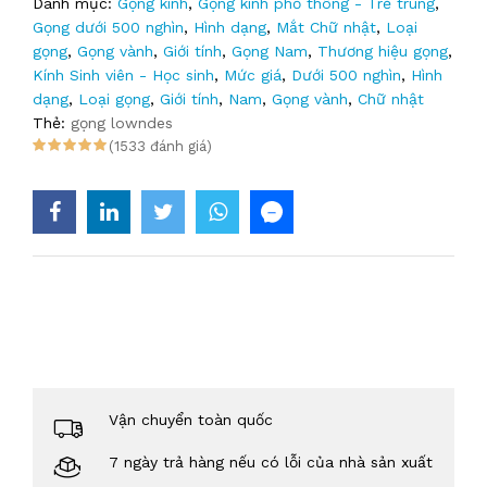
Danh mục:
Gọng kính
,
Gọng kính phổ thông - Trẻ trung
,
Gọng dưới 500 nghìn
,
Hình dạng
,
Mắt Chữ nhật
,
Loại
gọng
,
Gọng vành
,
Giới tính
,
Gọng Nam
,
Thương hiệu gọng
,
Kính Sinh viên - Học sinh
,
Mức giá
,
Dưới 500 nghìn
,
Hình
dạng
,
Loại gọng
,
Giới tính
,
Nam
,
Gọng vành
,
Chữ nhật
Thẻ:
gọng lowndes
(1533 đánh giá)
Vận chuyển toàn quốc
7 ngày trả hàng nếu có lỗi của nhà sản xuất