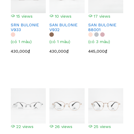
15 views
10 views
17 views
1
SRN BULONIE
SAN BULONIE
SAN BULONIE
SA
V933
V932
88001
210
(có 1 màu)
(có 1 màu)
(có 3 màu)
(có
430,000₫
430,000₫
445,000₫
445
22 views
26 views
25 views
2