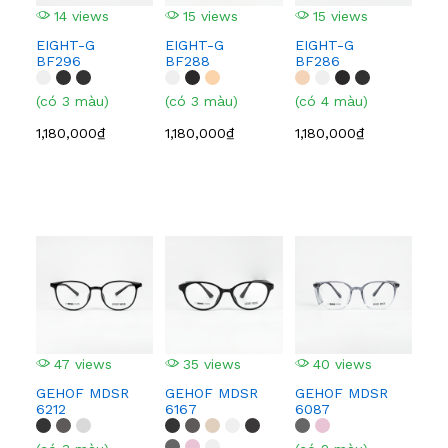
14 views
15 views
15 views
1
EIGHT-G
EIGHT-G
EIGHT-G
EI
BF296
BF288
BF286
BF
(có 3 màu)
(có 3 màu)
(có 4 màu)
(có
1,180,000₫
1,180,000₫
1,180,000₫
1,1
47 views
35 views
40 views
5
GEHOF MDSR
GEHOF MDSR
GEHOF MDSR
GE
6212
6167
6087
608