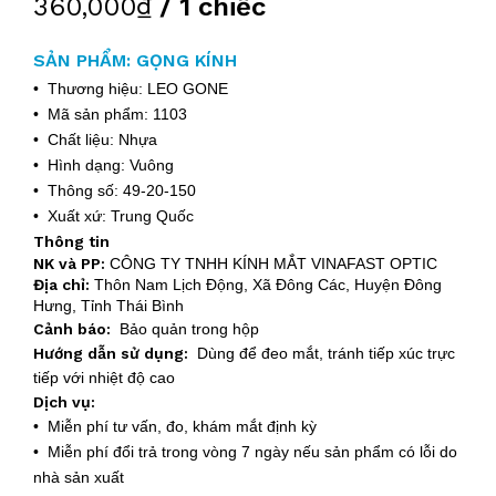
360,000₫
/ 1 chiếc
SẢN PHẨM: GỌNG KÍNH
• Thương hiệu: LEO GONE
• Mã sản phẩm: 1103
• Chất liệu: Nhựa
• Hình dạng: Vuông
• Thông số: 49-20-150
• Xuất xứ: Trung Quốc
Thông tin
NK và PP:
CÔNG TY TNHH KÍNH MẮT VINAFAST OPTIC
Địa chỉ:
Thôn Nam Lịch Động, Xã Đông Các, Huyện Đông
Hưng, Tỉnh Thái Bình
Cảnh báo:
Bảo quản trong hộp
Hướng dẫn sử dụng:
Dùng để đeo mắt, tránh tiếp xúc trực
tiếp với nhiệt độ cao
Dịch vụ:
• Miễn phí tư vấn, đo, khám mắt định kỳ
• Miễn phí đổi trả trong vòng 7 ngày nếu sản phẩm có lỗi do
nhà sản xuất