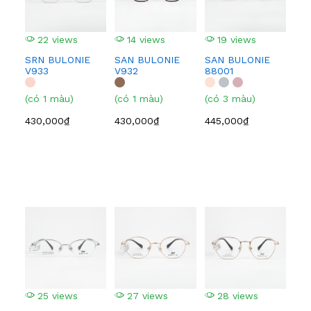
22 views
14 views
19 views
1
SRN BULONIE
SAN BULONIE
SAN BULONIE
SA
V933
V932
88001
210
(có 1 màu)
(có 1 màu)
(có 3 màu)
(có
430,000₫
430,000₫
445,000₫
445
25 views
27 views
28 views
2