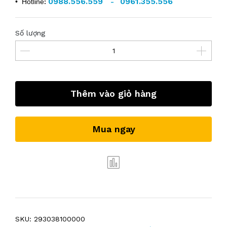
0988.556.559
0961.355.556
• Hotline
:
-
Số lượng
Thêm vào giỏ hàng
Mua ngay
SKU:
293038100000