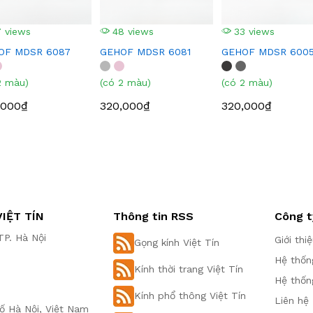
 views
48 views
33 views
OF MDSR 6087
GEHOF MDSR 6081
GEHOF MDSR 600
2 màu)
(có 2 màu)
(có 2 màu)
,000₫
320,000₫
320,000₫
IỆT TÍN
Thông tin RSS
Công t
P. Hà Nội
Giới thi
Gọng kính Việt Tín
Hệ thốn
Kính thời trang Việt Tín
Hệ thốn
Kính phổ thông Việt Tín
Liên hệ
ố Hà Nội, Việt Nam