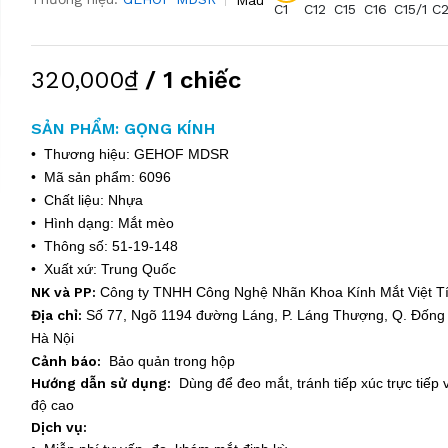
C1
C12
C15
C16
C15/1
C2
320,000₫
/ 1 chiếc
SẢN PHẨM: GỌNG KÍNH
• Thương hiệu: GEHOF MDSR
• Mã sản phẩm: 6096
• Chất liệu: Nhựa
• Hình dạng: Mắt mèo
• Thông số: 51-19-148
• Xuất xứ: Trung Quốc
NK và PP:
Công ty TNHH Công Nghệ Nhãn Khoa Kính Mắt Việt 
Địa chỉ:
Số 77, Ngõ 1194 đường Láng, P. Láng Thượng, Q. Đống 
Hà Nội
Cảnh báo:
Bảo quản trong hộp
Hướng dẫn sử dụng:
Dùng để đeo mắt, tránh tiếp xúc trực tiếp v
độ cao
Dịch vụ: