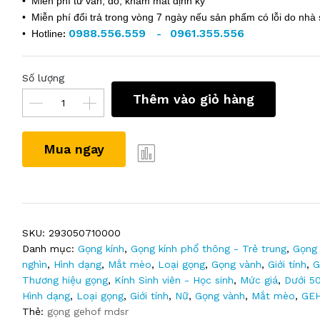
• Miễn phí tư vấn, đo, khám mắt định kỳ
• Miễn phí đổi trả trong vòng 7 ngày nếu sản phẩm có lỗi do nhà 
0988.556.559
0961.355.556
• Hotline
:
-
Số lượng
Thêm vào giỏ hàng
Mua ngay
SKU:
293050710000
Danh mục:
Gọng kính
,
Gọng kính phổ thông - Trẻ trung
,
Gọng 
nghìn
,
Hình dạng
,
Mắt mèo
,
Loại gọng
,
Gọng vành
,
Giới tính
,
G
Thương hiệu gọng
,
Kính Sinh viên - Học sinh
,
Mức giá
,
Dưới 5
Hình dạng
,
Loại gọng
,
Giới tính
,
Nữ
,
Gọng vành
,
Mắt mèo
,
GE
Thẻ:
gọng gehof mdsr