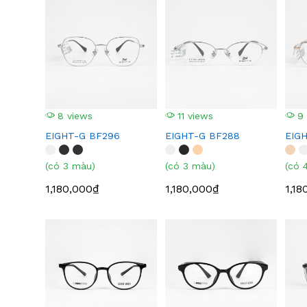
8 views
11 views
9 
EIGHT-G BF296
EIGHT-G BF288
EIG
(có 3 màu)
(có 3 màu)
(có 
1,180,000₫
1,180,000₫
1,18