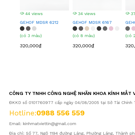
44 views
34 views
37
GEHOF MDSR 6212
GEHOF MDSR 6167
GEH
(có 3 màu)
(có 8 màu)
(có 
320,000₫
320,000₫
320
CÔNG TY TNHH CÔNG NGHỆ NHÃN KHOA KÍNH MẮT V
ĐKKD số 0101760977 cấp ngày 04/08/2005 tại Sở Tài Chính T
Hotline:
0988 556 559
Email:
kinhmatviettin@gmail.com
Địa chỉ: Số 77, Ngõ 1194 đường Láng, Phường Láng, Thành ph