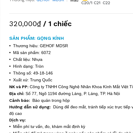
C20/1
C21
C22
320,000₫
/ 1 chiếc
SẢN PHẨM: GỌNG KÍNH
• Thương hiệu: GEHOF MDSR
• Mã sản phẩm: 6072
• Chất liệu: Nhựa
• Hình dạng: Tròn
• Thông số: 49-18-146
• Xuất xứ: Trung Quốc
NK và PP:
Công ty TNHH Công Nghệ Nhãn Khoa Kính Mắt Việt 
Địa chỉ:
Số 77, Ngõ 1194 đường Láng, P. Láng, TP. Hà Nội
Cảnh báo:
Bảo quản trong hộp
Hướng dẫn sử dụng:
Dùng để đeo mắt, tránh tiếp xúc trực tiếp v
độ cao
Dịch vụ:
• Miễn phí tư vấn, đo, khám mắt định kỳ