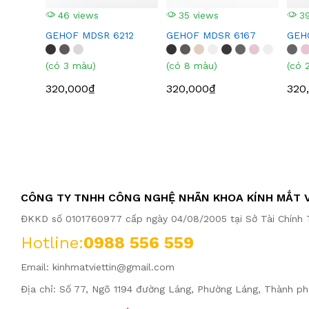
46 views
35 views
39
GEHOF MDSR 6212
GEHOF MDSR 6167
GEH
(có 3 màu)
(có 8 màu)
(có 
320,000₫
320,000₫
320
CÔNG TY TNHH CÔNG NGHỆ NHÃN KHOA KÍNH MẮT V
ĐKKD số 0101760977 cấp ngày 04/08/2005 tại Sở Tài Chính T
Hotline:
0988 556 559
Email:
kinhmatviettin@gmail.com
Địa chỉ: Số 77, Ngõ 1194 đường Láng, Phường Láng, Thành ph