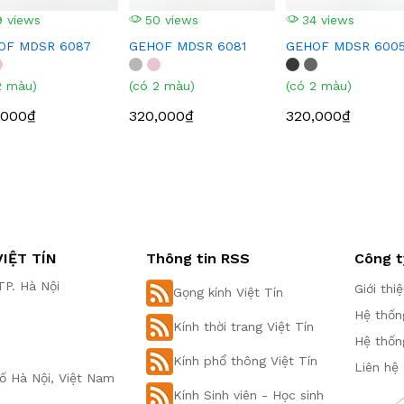
 views
50 views
34 views
OF MDSR 6087
GEHOF MDSR 6081
GEHOF MDSR 600
2 màu)
(có 2 màu)
(có 2 màu)
,000₫
320,000₫
320,000₫
IỆT TÍN
Thông tin RSS
Công t
P. Hà Nội
Giới thi
Gọng kính Việt Tín
Hệ thốn
Kính thời trang Việt Tín
Hệ thốn
Kính phổ thông Việt Tín
Liên hệ
ố Hà Nội, Việt Nam
Kính Sinh viên - Học sinh