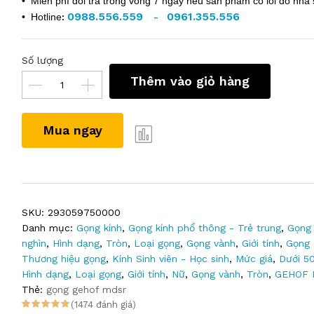
• Miễn phí đổi trả trong vòng 7 ngày nếu sản phẩm có lỗi do nhà 
0988.556.559
0961.355.556
• Hotline
:
-
Số lượng
Thêm vào giỏ hàng
Mua ngay
SKU:
293059750000
Danh mục:
Gọng kính
,
Gọng kính phổ thông - Trẻ trung
,
Gọng 
nghìn
,
Hình dạng
,
Tròn
,
Loại gọng
,
Gọng vành
,
Giới tính
,
Gọng
Thương hiệu gọng
,
Kính Sinh viên - Học sinh
,
Mức giá
,
Dưới 5
Hình dạng
,
Loại gọng
,
Giới tính
,
Nữ
,
Gọng vành
,
Tròn
,
GEHOF 
Thẻ:
gọng gehof mdsr
(1474 đánh giá)