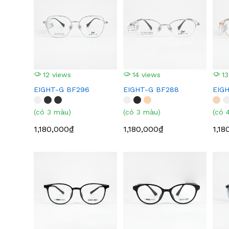
12 views
14 views
13
EIGHT-G BF296
EIGHT-G BF288
EIG
(có 3 màu)
(có 3 màu)
(có 
1,180,000₫
1,180,000₫
1,18