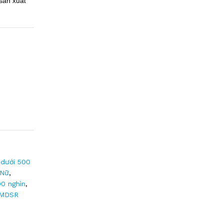
sản xuất
dưới 500
 Nữ
,
00 nghìn
,
MDSR