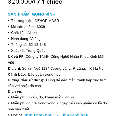
320,000₫
/ 1 chiếc
SẢN PHẨM: GỌNG KÍNH
• Thương hiệu: GEHOF MDSR
• Mã sản phẩm: 6039
• Chất liệu: Nhựa
• Hình dạng: Vuông
• Thông số: 52-18-148
• Xuất xứ: Trung Quốc
NK và PP:
Công ty TNHH Công Nghệ Nhãn Khoa Kính Mắt
Việt Tín
Địa chỉ:
Số 77, Ngõ 1194 đường Láng, P. Láng, TP. Hà Nội
Cảnh báo:
Bảo quản trong hộp
Hướng dẫn sử dụng:
Dùng để đeo mắt, tránh tiếp xúc trực
tiếp với nhiệt độ cao
Dịch vụ:
• Miễn phí tư vấn, đo, khám mắt định kỳ
• Miễn phí đổi trả trong vòng 7 ngày nếu sản phẩm có lỗi do
nhà sản xuất
0988.556.559
0961.355.556
• Hotline
:
-