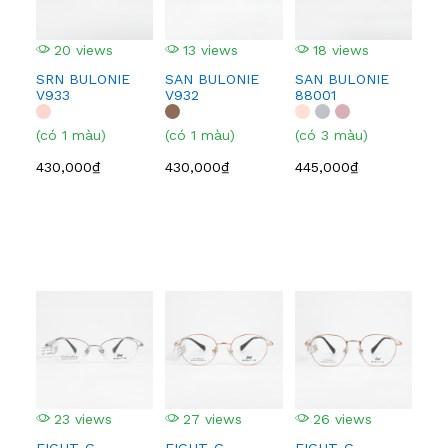
20 views
13 views
18 views
1
SRN BULONIE
SAN BULONIE
SAN BULONIE
SA
V933
V932
88001
210
(có 1 màu)
(có 1 màu)
(có 3 màu)
(có
430,000₫
430,000₫
445,000₫
445
23 views
27 views
26 views
2
EIGHT-G
EIGHT-G
EIGHT-G
EI