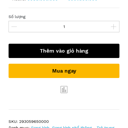
Số lượng
Thêm vào giỏ hàng
Mua ngay
SKU:
293059650000
Danh mục:
Gọng kính
,
Gọng kính phổ thông - Trẻ trung
,