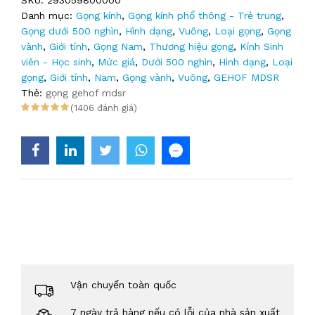
SKU:
293059800000
Danh mục:
Gọng kính
,
Gọng kính phổ thông - Trẻ trung
,
Gọng dưới 500 nghìn
,
Hình dạng
,
Vuông
,
Loại gọng
,
Gọng
vành
,
Giới tính
,
Gọng Nam
,
Thương hiệu gọng
,
Kính Sinh
viên - Học sinh
,
Mức giá
,
Dưới 500 nghìn
,
Hình dạng
,
Loại
gọng
,
Giới tính
,
Nam
,
Gọng vành
,
Vuông
,
GEHOF MDSR
Thẻ:
gọng gehof mdsr
(1406 đánh giá)
Vận chuyển toàn quốc
7 ngày trả hàng nếu có lỗi của nhà sản xuất