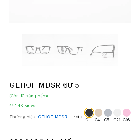
GEHOF MDSR 6015
(Còn 10 sản phẩm)
1.4K views
Thương hiệu:
GEHOF MDSR
Màu
C1
C4
C5
C21
C16