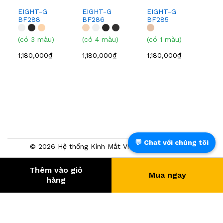
EIGHT-G
EIGHT-G
EIGHT-G
BF288
BF286
BF285
(có 3 màu)
(có 4 màu)
(có 1 màu)
1,180,000₫
1,180,000₫
1,180,000₫
💬 Chat với chúng tôi
© 2026 Hệ thống Kính Mắt Việt Tín. Powered by
NTMTech
Thêm vào giỏ
Mua ngay
389.832
- KHÁCH HÀNG
hàng
® Trang TMĐT đã chứng nhận bởi BCT