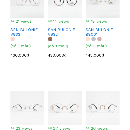
21 views
14 views
18 views
1
SRN BULONIE
SAN BULONIE
SAN BULONIE
SA
V933
V932
88001
210
(có 1 màu)
(có 1 màu)
(có 3 màu)
(có
430,000₫
430,000₫
445,000₫
445
2
EI
BF
(có
23 views
27 views
26 views
1,0