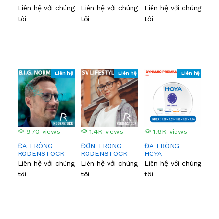
TRẺ EM
EM
Look™
Liên hệ với chúng
Liên hệ với chúng
Liên hệ với chúng
Liê
tôi
tôi
tôi
tôi
Liên hệ
Liên hệ
Liên hệ
970 views
1.4K views
1.6K views
1
ĐA TRÒNG
ĐƠN TRÒNG
ĐA TRÒNG
ĐƠ
RODENSTOCK
RODENSTOCK
HOYA
HO
Liên hệ với chúng
Liên hệ với chúng
Liên hệ với chúng
Liê
tôi
tôi
tôi
tôi