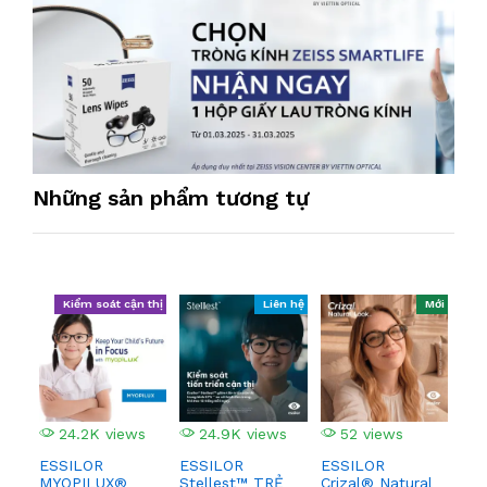
Những sản phẩm tương tự
Kiểm soát cận thị
Liên hệ
Mới
24.2K views
24.9K views
52 views
1
ESSILOR
ESSILOR
ESSILOR
ĐA
MYOPILUX®
Stellest™ TRẺ
Crizal® Natural
ES