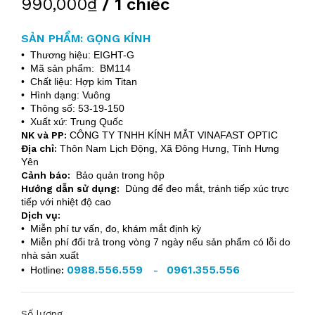
990,000₫
/ 1 chiếc
SẢN PHẨM: GỌNG KÍNH
• Thương hiệu: EIGHT-G
• Mã sản phẩm: BM114
• Chất liệu: Hợp kim Titan
• Hình dạng: Vuông
• Thông số: 53-19-150
• Xuất xứ: Trung Quốc
NK và PP:
CÔNG TY TNHH KÍNH MẮT VINAFAST OPTIC
Địa chỉ:
Thôn Nam Lịch Động, Xã Đông Hưng, Tỉnh Hưng
Yên
Cảnh báo:
Bảo quản trong hộp
Hướng dẫn sử dụng:
Dùng để đeo mắt, tránh tiếp xúc trực
tiếp với nhiệt độ cao
Dịch vụ:
• Miễn phí tư vấn, đo, khám mắt định kỳ
• Miễn phí đổi trả trong vòng 7 ngày nếu sản phẩm có lỗi do
nhà sản xuất
0988.556.559
0961.355.556
• Hotline
:
-
Số lượng