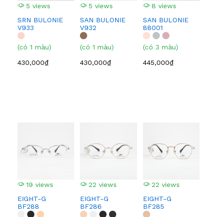
5 views
5 views
8 views
5
SRN BULONIE
SAN BULONIE
SAN BULONIE
SA
V933
V932
88001
210
(có 1 màu)
(có 1 màu)
(có 3 màu)
(có
430,000₫
430,000₫
445,000₫
445
19 views
22 views
22 views
1
EIGHT-G
EIGHT-G
EIGHT-G
EI
BF288
BF286
BF285
BF