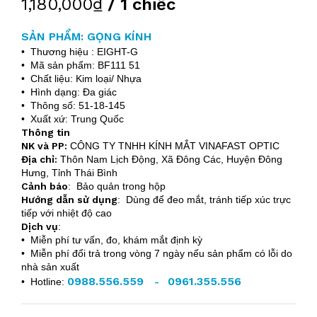
1,180,000₫
/ 1 chiếc
SẢN PHẨM: GỌNG KÍNH
• Thương hiệu : EIGHT-G
• Mã sản phẩm: BF111 51
• Chất liệu: Kim loại/ Nhựa
• Hình dạng: Đa giác
• Thông số: 51-18-145
• Xuất xứ: Trung Quốc
Thông tin
NK và PP:
CÔNG TY TNHH KÍNH MẮT VINAFAST OPTIC
Địa chỉ:
Thôn Nam Lịch Động, Xã Đông Các, Huyện Đông
Hưng, Tỉnh Thái Bình
Cảnh báo
: Bảo quản trong hộp
Hướng dẫn sử dụng
: Dùng để đeo mắt, tránh tiếp xúc trực
tiếp với nhiệt độ cao
Dịch vụ
:
• Miễn phí tư vấn, đo, khám mắt định kỳ
• Miễn phí đổi trả trong vòng 7 ngày nếu sản phẩm có lỗi do
nhà sản xuất
0988.556.559
0961.355.556
• Hotline:
-