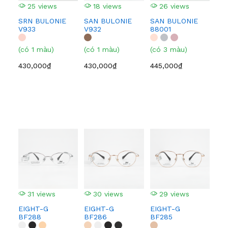
25 views
18 views
26 views
2
SRN BULONIE
SAN BULONIE
SAN BULONIE
SA
V933
V932
88001
210
(có 1 màu)
(có 1 màu)
(có 3 màu)
(có
430,000₫
430,000₫
445,000₫
445
31 views
30 views
29 views
2
EIGHT-G
EIGHT-G
EIGHT-G
EI
BF288
BF286
BF285
BF