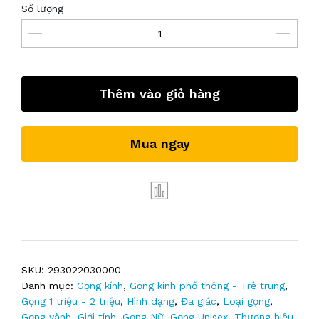
Số lượng
Thêm vào giỏ hàng
Mua ngay
SKU:
293022030000
Danh mục:
Gọng kính
,
Gọng kính phổ thông - Trẻ trung
,
Gọng 1 triệu - 2 triệu
,
Hình dạng
,
Đa giác
,
Loại gọng
,
Gọng vành
,
Giới tính
,
Gọng Nữ
,
Gọng Unisex
,
Thương hiệu