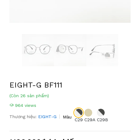
EIGHT-G BF111
(Còn 26 sản phẩm)
964 views
Thương hiệu:
EIGHT-G
Màu
C29
C29A
C29B