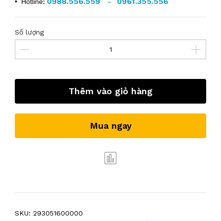
0988.556.559
0961.355.556
• Hotline
:
-
Số lượng
Thêm vào giỏ hàng
Mua ngay
SKU:
293051600000