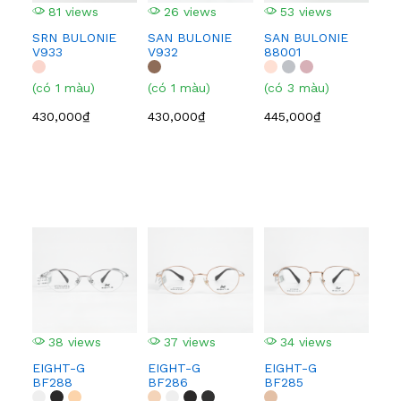
81 views
26 views
53 views
3
SRN BULONIE
SAN BULONIE
SAN BULONIE
SA
V933
V932
88001
210
(có 1 màu)
(có 1 màu)
(có 3 màu)
(có
430,000₫
430,000₫
445,000₫
445
38 views
37 views
34 views
3
EIGHT-G
EIGHT-G
EIGHT-G
EI
BF288
BF286
BF285
BF