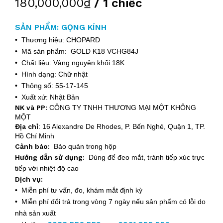
180,000,000₫
/ 1 chiếc
SẢN PHẨM: GỌNG KÍNH
• Thương hiệu: CHOPARD
• Mã sản phẩm: GOLD K18 VCHG84J
• Chất liệu: Vàng nguyên khối 18K
• Hình dạng: Chữ nhật
• Thông số: 55-17-145
• Xuất xứ: Nhật Bản
NK và PP:
CÔNG TY TNHH THƯƠNG MẠI MỘT KHÔNG
MỘT
Địa chỉ
:
16 Alexandre De Rhodes, P. Bến Nghé, Quận 1, TP.
Hồ Chí Minh
Cảnh báo:
Bảo quản trong hộp
Hướng dẫn sử dụng:
Dùng để đeo mắt, tránh tiếp xúc trực
tiếp với nhiệt độ cao
Dịch vụ:
• Miễn phí tư vấn, đo, khám mắt định kỳ
• Miễn phí đổi trả trong vòng 7 ngày nếu sản phẩm có lỗi do
nhà sản xuất