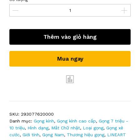
Thêm vào giỏ hàng
Mua ngay
SKU:
293077620000
Danh mục:
Gọng kính
,
Gọng kính cao cấp
,
Gọng 7 triệu -
10 triệu
,
Hình dạng
,
Mắt Chữ nhật
,
Loại gọng
,
Gọng xẻ
cước
,
Giới tính
,
Gọng Nam
,
Thương hiệu gọng
,
LINEART