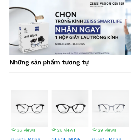
Những sản phẩm tương tự
36 views
26 views
29 views
4
GEHOF MDSR
GEHOF MDSR
GEHOF MDSR
GE