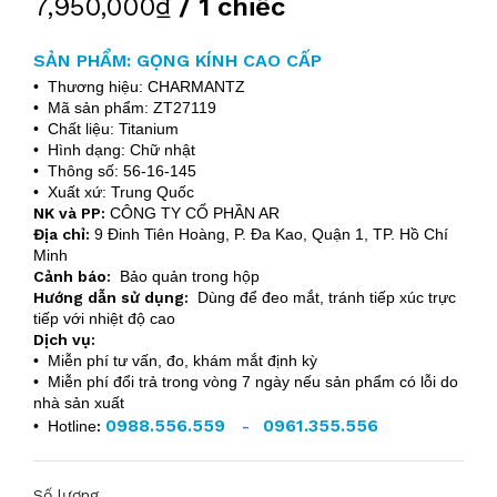
7,950,000₫
/ 1 chiếc
SẢN PHẨM: GỌNG KÍNH CAO CẤP
• Thương hiệu: CHARMANTZ
• Mã sản phẩm: ZT27119
• Chất liệu: Titanium
• Hình dạng: Chữ nhật
• Thông số: 56-16-145
• Xuất xứ: Trung Quốc
NK và PP:
CÔNG TY CỔ PHẦN AR
Địa chỉ:
9 Đinh Tiên Hoàng, P. Đa Kao, Quận 1, TP. Hồ Chí
Minh
Cảnh báo:
Bảo quản trong hộp
Hướng dẫn sử dụng:
Dùng để đeo mắt, tránh tiếp xúc trực
tiếp với nhiệt độ cao
Dịch vụ:
• Miễn phí tư vấn, đo, khám mắt định kỳ
• Miễn phí đổi trả trong vòng 7 ngày nếu sản phẩm có lỗi do
nhà sản xuất
0988.556.559
0961.355.556
• Hotline
:
-
Số lượng