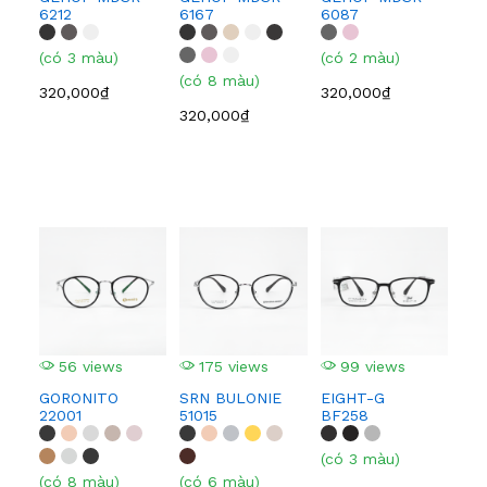
6212
6167
6087
608
(có 3 màu)
(có 2 màu)
(có
(có 8 màu)
320,000₫
320,000₫
320
320,000₫
56 views
175 views
99 views
1
GORONITO
SRN BULONIE
EIGHT-G
EI
22001
51015
BF258
BF
(có 3 màu)
(có
(có 8 màu)
(có 6 màu)