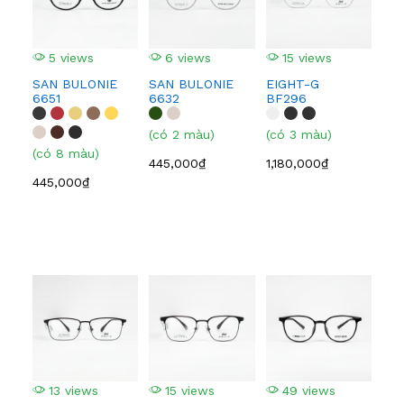
5 views
6 views
15 views
1
SAN BULONIE
SAN BULONIE
EIGHT-G
EI
6651
6632
BF296
BF
(có 2 màu)
(có 3 màu)
(có
(có 8 màu)
445,000₫
1,180,000₫
1,1
445,000₫
13 views
15 views
49 views
3