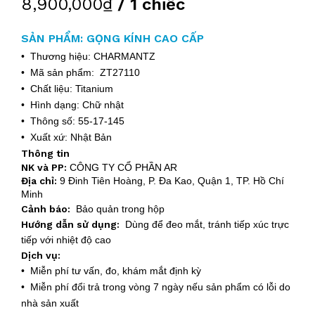
8,900,000₫
/ 1 chiếc
SẢN PHẨM: GỌNG KÍNH CAO CẤP
• Thương hiệu: CHARMANTZ
• Mã sản phẩm: ZT27110
• Chất liệu: Titanium
• Hình dạng: Chữ nhật
• Thông số: 55-17-145
• Xuất xứ: Nhật Bản
Thông tin
NK và PP:
CÔNG TY CỔ PHẦN AR
Địa chỉ:
9 Đinh Tiên Hoàng, P. Đa Kao, Quận 1, TP. Hồ Chí
Minh
Cảnh báo:
Bảo quản trong hộp
Hướng dẫn sử dụng:
Dùng để đeo mắt, tránh tiếp xúc trực
tiếp với nhiệt độ cao
Dịch vụ:
• Miễn phí tư vấn, đo, khám mắt định kỳ
• Miễn phí đổi trả trong vòng 7 ngày nếu sản phẩm có lỗi do
nhà sản xuất