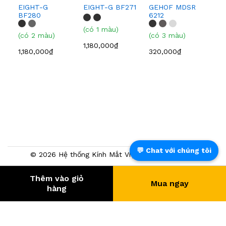
EIGHT-G
EIGHT-G BF271
GEHOF MDSR
GE
BF280
6212
616
(có 1 màu)
(có 2 màu)
(có 3 màu)
1,180,000₫
(có
1,180,000₫
320,000₫
320
💬 Chat với chúng tôi
© 2026 Hệ thống Kính Mắt Việt Tín. Powered by
NTMTech
Thêm vào giỏ
Mua ngay
368.480
- KHÁCH HÀNG
hàng
® Trang TMĐT đã chứng nhận bởi BCT