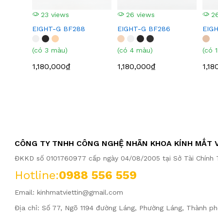
23 views
26 views
26
EIGHT-G BF288
EIGHT-G BF286
EIG
(có 3 màu)
(có 4 màu)
(có 
1,180,000₫
1,180,000₫
1,18
CÔNG TY TNHH CÔNG NGHỆ NHÃN KHOA KÍNH MẮT V
ĐKKD số 0101760977 cấp ngày 04/08/2005 tại Sở Tài Chính T
Hotline:
0988 556 559
Email:
kinhmatviettin@gmail.com
Địa chỉ: Số 77, Ngõ 1194 đường Láng, Phường Láng, Thành ph