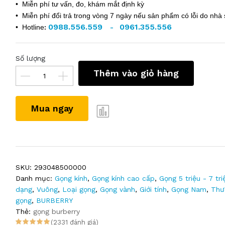
• Miễn phí tư vấn, đo, khám mắt định kỳ
• Miễn phí đổi trả trong vòng 7 ngày nếu sản phẩm có lỗi do nhà 
0988.556.559
0961.355.556
• Hotline
:
-
Số lượng
Thêm vào giỏ hàng
Mua ngay
SKU:
293048500000
Danh mục:
Gọng kính
,
Gọng kính cao cấp
,
Gọng 5 triệu - 7 tri
dạng
,
Vuông
,
Loại gọng
,
Gọng vành
,
Giới tính
,
Gọng Nam
,
Thư
gọng
,
BURBERRY
Thẻ:
gọng burberry
(2331 đánh giá)