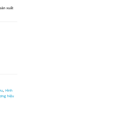
sản xuất
ệu
,
Hình
ơng hiệu