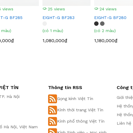
 views
25 views
24 views
HT-G BF285
EIGHT-G BF283
EIGHT-G BF280
1 màu)
(có 1 màu)
(có 2 màu)
0,000₫
1,080,000₫
1,180,000₫
IỆT TÍN
Thông tin RSS
Công t
P. Hà Nội
Giới thi
Gọng kính Việt Tín
Hệ thốn
Kính thời trang Việt Tín
Hệ thốn
Kính phổ thông Việt Tín
Liên hệ
ố Hà Nội, Việt Nam
Kính Sinh viên - Học sinh