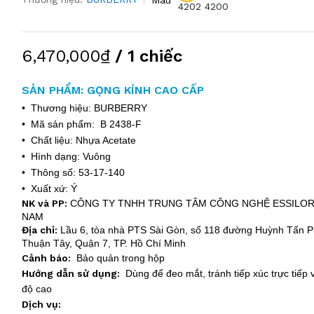
4202
4200
6,470,000₫
/ 1 chiếc
SẢN PHẨM: GỌNG KÍNH CAO CẤP
• Thương hiệu: BURBERRY
• Mã sản phẩm: B 2438-F
• Chất liệu: Nhựa Acetate
• Hình dạng: Vuông
• Thông số: 53-17-140
• Xuất xứ: Ý
NK và PP:
CÔNG TY TNHH TRUNG TÂM CÔNG NGHỆ ESSILOR
NAM
Địa chỉ:
Lầu 6, tòa nhà PTS Sài Gòn, số 118 đường Huỳnh Tấn Ph
Thuận Tây, Quận 7, TP. Hồ Chí Minh
Cảnh báo:
Bảo quản trong hộp
Hướng dẫn sử dụng:
Dùng để đeo mắt, tránh tiếp xúc trực tiếp v
độ cao
Dịch vụ: