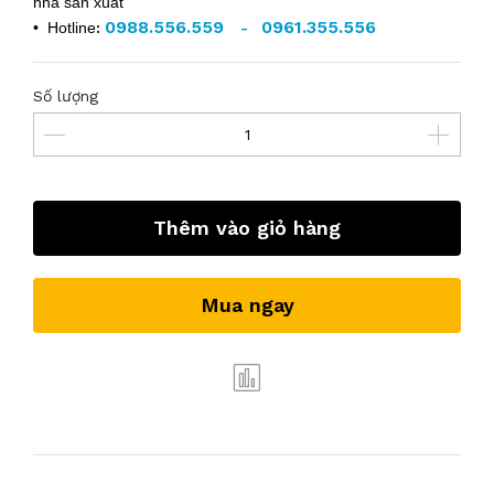
nhà sản xuất
0988.556.559
0961.355.556
• Hotline
:
-
Số lượng
Thêm vào giỏ hàng
Mua ngay