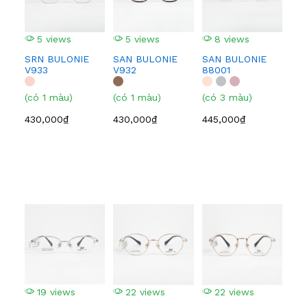
5 views
5 views
8 views
5
SRN BULONIE
SAN BULONIE
SAN BULONIE
SA
V933
V932
88001
210
(có 1 màu)
(có 1 màu)
(có 3 màu)
(có
430,000₫
430,000₫
445,000₫
445
19 views
22 views
22 views
1