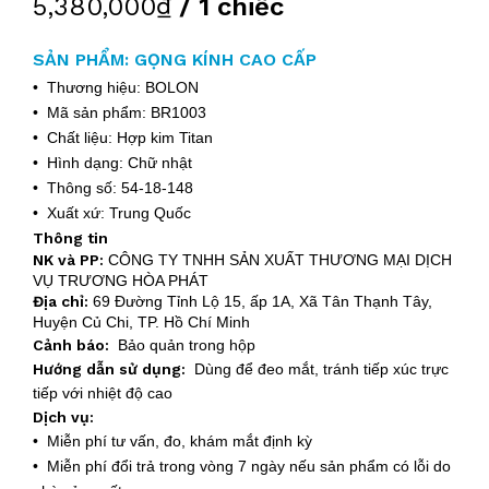
5,380,000₫
/ 1 chiếc
SẢN PHẨM: GỌNG KÍNH CAO CẤP
• Thương hiệu: BOLON
• Mã sản phẩm: BR1003
• Chất liệu: Hợp kim Titan
• Hình dạng: Chữ nhật
• Thông số: 54-18-148
• Xuất xứ: Trung Quốc
Thông tin
NK và PP:
CÔNG TY TNHH SẢN XUẤT THƯƠNG MẠI DỊCH
VỤ TRƯƠNG HÒA PHÁT
Địa chỉ:
69 Đường Tỉnh Lộ 15, ấp 1A, Xã Tân Thạnh Tây,
Huyện Củ Chi, TP. Hồ Chí Minh
Cảnh báo:
Bảo quản trong hộp
Hướng dẫn sử dụng:
Dùng để đeo mắt, tránh tiếp xúc trực
tiếp với nhiệt độ cao
Dịch vụ:
• Miễn phí tư vấn, đo, khám mắt định kỳ
• Miễn phí đổi trả trong vòng 7 ngày nếu sản phẩm có lỗi do