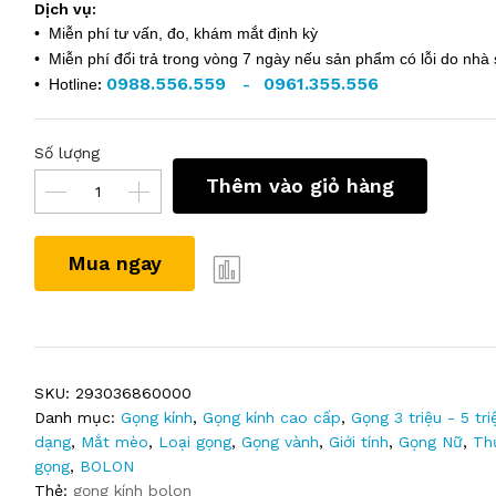
Dịch vụ:
• Miễn phí tư vấn, đo, khám mắt định kỳ
• Miễn phí đổi trả trong vòng 7 ngày nếu sản phẩm có lỗi do nhà 
0988.556.559
0961.355.556
• Hotline
:
-
Số lượng
Thêm vào giỏ hàng
Mua ngay
SKU:
293036860000
Danh mục:
Gọng kính
,
Gọng kính cao cấp
,
Gọng 3 triệu - 5 tri
dạng
,
Mắt mèo
,
Loại gọng
,
Gọng vành
,
Giới tính
,
Gọng Nữ
,
Th
gọng
,
BOLON
Thẻ:
gọng kính bolon