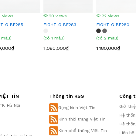
 views
20 views
22 views
HT-G BF285
EIGHT-G BF283
EIGHT-G BF280
1 màu)
(có 1 màu)
(có 2 màu)
0,000₫
1,080,000₫
1,180,000₫
IỆT TÍN
Thông tin RSS
Công t
P. Hà Nội
Giới thi
Gọng kính Việt Tín
Hệ thốn
Kính thời trang Việt Tín
Hệ thốn
Kính phổ thông Việt Tín
Liên hệ