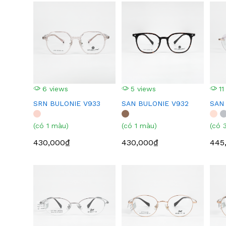
6 views
5 views
11
SRN BULONIE V933
SAN BULONIE V932
SAN
(có 1 màu)
(có 1 màu)
(có 
430,000₫
430,000₫
445