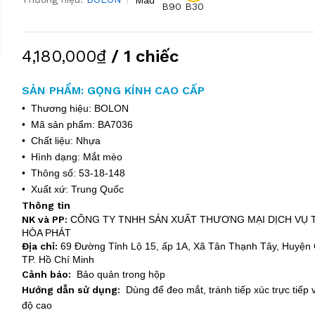
B90
B30
4,180,000₫
/ 1 chiếc
SẢN PHẨM: GỌNG KÍNH CAO CẤP
• Thương hiệu: BOLON
• Mã sản phẩm: BA7036
• Chất liệu: Nhựa
• Hình dạng: Mắt mèo
• Thông số: 53-18-148
• Xuất xứ: Trung Quốc
Thông tin
NK và PP:
CÔNG TY TNHH SẢN XUẤT THƯƠNG MẠI DỊCH VỤ
HÒA PHÁT
Địa chỉ:
69 Đường Tỉnh Lộ 15, ấp 1A, Xã Tân Thạnh Tây, Huyện 
TP. Hồ Chí Minh
Cảnh báo:
Bảo quản trong hộp
Hướng dẫn sử dụng:
Dùng để đeo mắt, tránh tiếp xúc trực tiếp v
độ cao