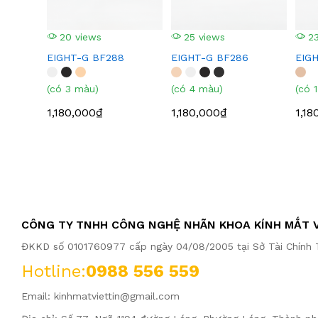
20 views
25 views
23
EIGHT-G BF288
EIGHT-G BF286
EIG
(có 3 màu)
(có 4 màu)
(có 
1,180,000₫
1,180,000₫
1,18
CÔNG TY TNHH CÔNG NGHỆ NHÃN KHOA KÍNH MẮT V
ĐKKD số 0101760977 cấp ngày 04/08/2005 tại Sở Tài Chính T
Hotline:
0988 556 559
Email:
kinhmatviettin@gmail.com