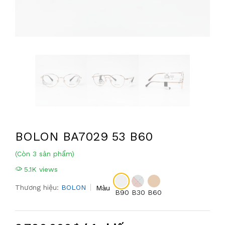
BOLON BA7029 53 B60
(Còn 3 sản phẩm)
5.1K views
Thương hiệu:
BOLON
Màu
B90
B30
B60