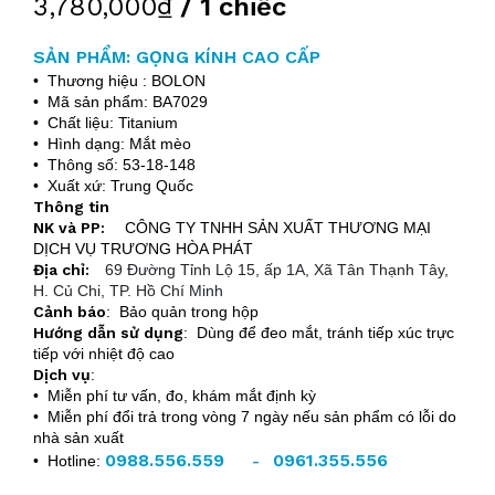
3,780,000₫
/ 1 chiếc
SẢN PHẨM: GỌNG KÍNH CAO CẤP
• Thương hiệu : BOLON
• Mã sản phẩm: BA7029
• Chất liệu: Titanium
• Hình dạng: Mắt mèo
• Thông số: 53-18-148
• Xuất xứ: Trung Quốc
Thông tin
NK và PP:
CÔNG TY TNHH SẢN XUẤT THƯƠNG MẠI
DỊCH VỤ TRƯƠNG HÒA PHÁT
Địa chỉ:
69 Đường Tỉnh Lộ 15, ấp 1A, Xã Tân Thạnh Tây,
H. Củ Chi, TP. Hồ Chí Minh
Cảnh báo
: Bảo quản trong hộp
Hướng dẫn sử dụng
: Dùng để đeo mắt, tránh tiếp xúc trực
tiếp với nhiệt độ cao
Dịch vụ
:
• Miễn phí tư vấn, đo, khám mắt định kỳ
• Miễn phí đổi trả trong vòng 7 ngày nếu sản phẩm có lỗi do
nhà sản xuất
0988.556.559
0961.355.556
• Hotline:
-