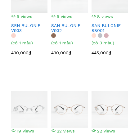
5 views
5 views
8 views
5
SRN BULONIE
SAN BULONIE
SAN BULONIE
SA
V933
V932
88001
210
(có 1 màu)
(có 1 màu)
(có 3 màu)
(có
430,000₫
430,000₫
445,000₫
445
19 views
22 views
22 views
1