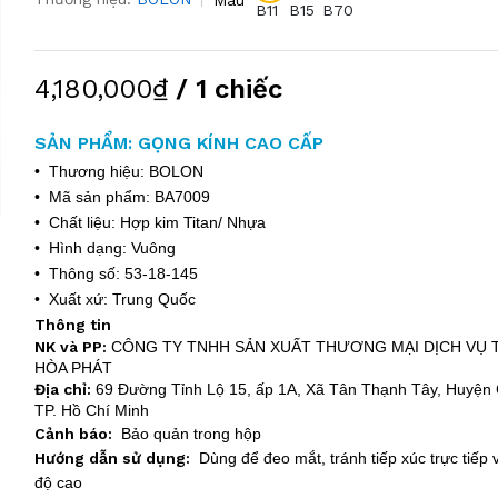
B11
B15
B70
4,180,000₫
/ 1 chiếc
SẢN PHẨM: GỌNG KÍNH CAO CẤP
• Thương hiệu: BOLON
• Mã sản phẩm: BA7009
• Chất liệu: Hợp kim Titan/ Nhựa
• Hình dạng: Vuông
• Thông số: 53-18-145
• Xuất xứ: Trung Quốc
Thông tin
NK và PP:
CÔNG TY TNHH SẢN XUẤT THƯƠNG MẠI DỊCH VỤ
HÒA PHÁT
Địa chỉ:
69 Đường Tỉnh Lộ 15, ấp 1A, Xã Tân Thạnh Tây, Huyện 
TP. Hồ Chí Minh
Cảnh báo:
Bảo quản trong hộp
Hướng dẫn sử dụng:
Dùng để đeo mắt, tránh tiếp xúc trực tiếp v
độ cao