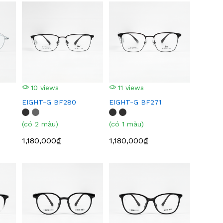
10 views
11 views
EIGHT-G BF280
EIGHT-G BF271
(có 2 màu)
(có 1 màu)
1,180,000₫
1,180,000₫