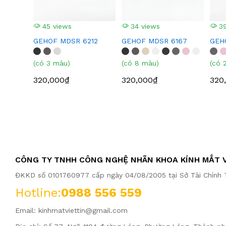
45 views
34 views
39
GEHOF MDSR 6212
GEHOF MDSR 6167
GEH
(có 3 màu)
(có 8 màu)
(có 
320,000₫
320,000₫
320
CÔNG TY TNHH CÔNG NGHỆ NHÃN KHOA KÍNH MẮT V
ĐKKD số 0101760977 cấp ngày 04/08/2005 tại Sở Tài Chính T
Hotline:
0988 556 559
Email:
kinhmatviettin@gmail.com