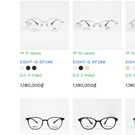
11 views
13 views
12
EIGHT-G BF296
EIGHT-G BF288
EIG
(có 3 màu)
(có 3 màu)
(có 
1,180,000₫
1,180,000₫
1,18