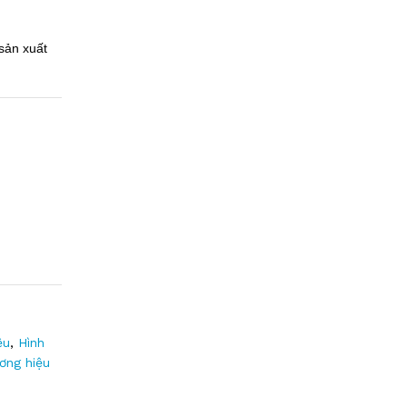
sản xuất
ệu
,
Hình
ơng hiệu