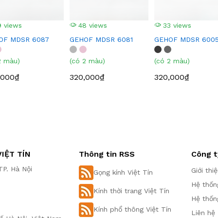
 views
48 views
33 views
OF MDSR 6087
GEHOF MDSR 6081
GEHOF MDSR 600
2 màu)
(có 2 màu)
(có 2 màu)
,000₫
320,000₫
320,000₫
IỆT TÍN
Thông tin RSS
Công t
P. Hà Nội
Giới thi
Gọng kính Việt Tín
Hệ thốn
Kính thời trang Việt Tín
Hệ thốn
Kính phổ thông Việt Tín
Liên hệ