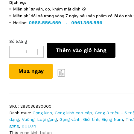
Dịch vụ:
• Miễn phí tư vấn, đo, khám mắt định kỳ
• Miễn phí đổi trả trong vòng 7 ngày nếu sản phẩm có lỗi do nhà 
0988.556.559
0961.355.556
• Hotline
:
-
Số lượng
Thêm vào giỏ hàng
Mua ngay
SKU:
293036830000
Danh mục:
Gọng kính
,
Gọng kính cao cấp
,
Gọng 3 triệu - 5 tri
dạng
,
Vuông
,
Loại gọng
,
Gọng vành
,
Giới tính
,
Gọng Nam
,
Thư
gọng
,
BOLON
Thẻ:
gọng kính bolon