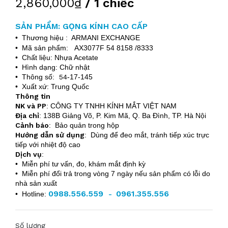
2,860,000₫
/ 1 chiếc
SẢN PHẨM: GỌNG KÍNH CAO CẤP
• Thương hiệu : ARMANI EXCHANGE
• Mã sản phẩm: AX3077F 54 8158 /8333
• Chất liệu: Nhựa Acetate
• Hình dạng: Chữ nhật
• Thông số:
54
-17-145
• Xuất xứ: Trung Quốc
Thông tin
NK và PP
:
CÔNG TY TNHH KÍNH MẮT VIỆT NAM
Địa chỉ
:
138B Giảng Võ, P. Kim Mã, Q. Ba Đình, TP. Hà Nội
Cảnh báo
: Bảo quản trong hộp
Hướng dẫn sử dụng
: Dùng để đeo mắt, tránh tiếp xúc trực
tiếp với nhiệt độ cao
Dịch vụ
:
• Miễn phí tư vấn, đo, khám mắt định kỳ
• Miễn phí đổi trả trong vòng 7 ngày nếu sản phẩm có lỗi do
nhà sản xuất
0988.556.559
0961.355.556
• Hotline:
-
Số lượng