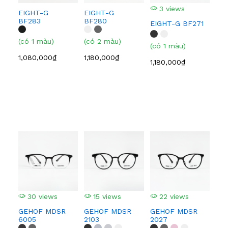
3 views
3
EIGHT-G
EIGHT-G
BF283
BF280
EIGHT-G BF271
GE
621
(có 1 màu)
(có 2 màu)
(có 1 màu)
(có
1,080,000₫
1,180,000₫
1,180,000₫
320
30 views
15 views
22 views
5
GEHOF MDSR
GEHOF MDSR
GEHOF MDSR
GO
6005
2103
2027
220