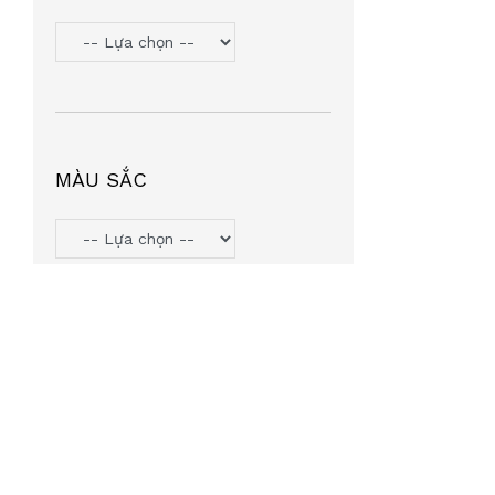
TOMMY HILIFGER
(6)
HANGAZZ
(5)
ORYN
(5)
VOSS COZY
(5)
PJMASHERO
(4)
MÀU SẮC
MIU MIU
(4)
MICHAEL KORS
(4)
LIGHT KIDS
(4)
AGNESB
(4)
INTEROJO
(3)
LEATA
(3)
TIFFANY & CO
(3)
SUMMIT7
(2)
MINGLE
(2)