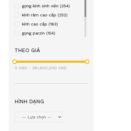
REBACCA
(24)
gọng kính sinh viên
(254)
OLD FASHION CAR
(23)
kính râm cao cấp
(252)
TITTOT
(21)
kính cao cấp
(183)
TOPIN
(20)
gọng parzin
(154)
FRENDISS
(20)
gọng kim loại
(122)
THEO GIÁ
ZIOZIA
(20)
gọng nhựa
(106)
LEO GONE
(19)
eyewear
(98)
0
VND
BAOGELI
-
381,600,000
(18)
VND
OAKLEY
(18)
SEROVA
(17)
BROMA
(17)
HÌNH DẠNG
PAUL FRANK
(17)
SNEAKY
(16)
PETERSON
(16)