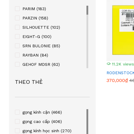
PARIM
(183)
PARZIN
(158)
SILHOUETTE
(102)
EIGHT-G
(100)
SRN BULONIE
(85)
RAYBAN
(84)
11.2K views
GEHOF MDSR
(62)
RODENSTOCK
MANAKO
(56)
370,000₫
4
THEO THẺ
KABAOLAI
(41)
SUPER V
(32)
STEVEN KURRY
(32)
PALNDER
(30)
gọng kính cận
(466)
ZENTA
(29)
gọng cao cấp
(406)
SULWHACELL
(24)
gọng kính học sinh
(270)