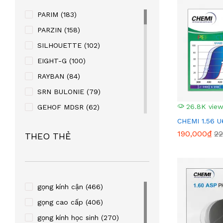
PARIM
(183)
PARZIN
(158)
SILHOUETTE
(102)
EIGHT-G
(100)
RAYBAN
(84)
SRN BULONIE
(79)
26.8K vie
GEHOF MDSR
(62)
CHEMI 1.56 U
MANAKO
(56)
190,000₫
22
THEO THẺ
KABAOLAI
(41)
SUPER V
(32)
STEVEN KURRY
(32)
PALNDER
(30)
gọng kính cận
(466)
ZENTA
(29)
gọng cao cấp
(406)
SULWHACELL
(24)
gọng kính học sinh
(270)