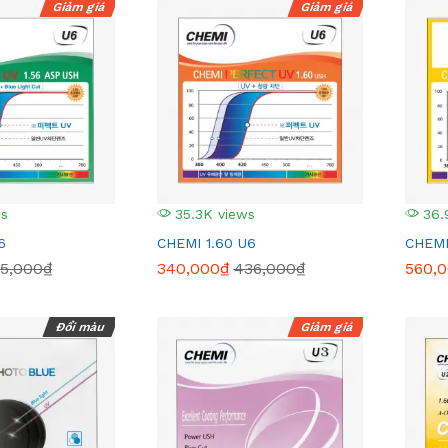
Giảm giá
Giảm giá
ws
35.3K views
36.
6
CHEMI 1.60 U6
CHEMI
5,000₫
340,000₫
436,000₫
560,
Đổi màu
Giảm giá