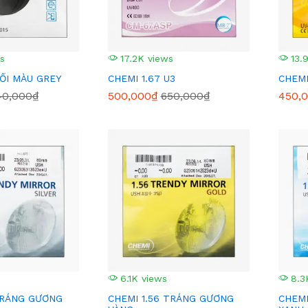
s
17.2K views
13.
ĐỔI MÀU GREY
CHEMI 1.67 U3
CHEMI
40,000₫
500,000₫
650,000₫
450,
6.1K views
8.3
TRÁNG GƯƠNG
CHEMI 1.56 TRÁNG GƯƠNG
CHEMI