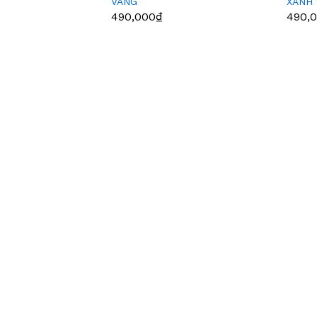
VÀNG
XANH
490,000₫
490,