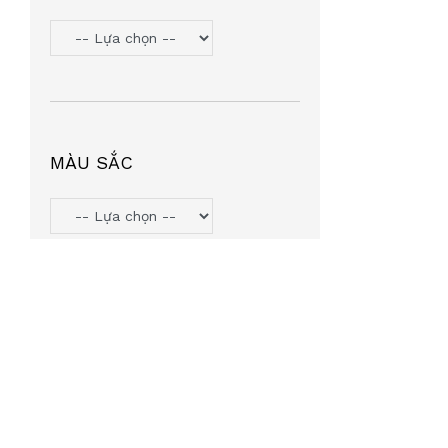
TOMMY HILIFGER
(6)
HANGAZZ
(5)
ORYN
(5)
VOSS COZY
(5)
PJMASHERO
(4)
MÀU SẮC
MIU MIU
(4)
MICHAEL KORS
(4)
LIGHT KIDS
(4)
AGNESB
(4)
INTEROJO
(3)
LEATA
(3)
TIFFANY & CO
(3)
SUMMIT7
(2)
MINGLE
(2)