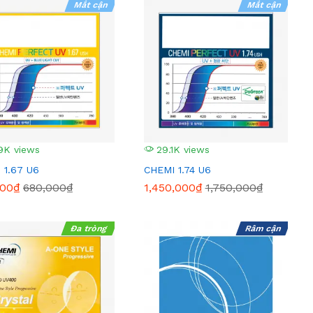
Mắt cận
Mắt cận
9K views
29.1K views
 1.67 U6
CHEMI 1.74 U6
000₫
680,000₫
1,450,000₫
1,750,000₫
Đa tròng
Râm cận