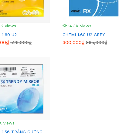
9K views
14.3K views
 1.60 U2
CHEMI 1.60 U2 GREY
000₫
526,000₫
300,000₫
365,000₫
K views
 1.56 TRÁNG GƯƠNG