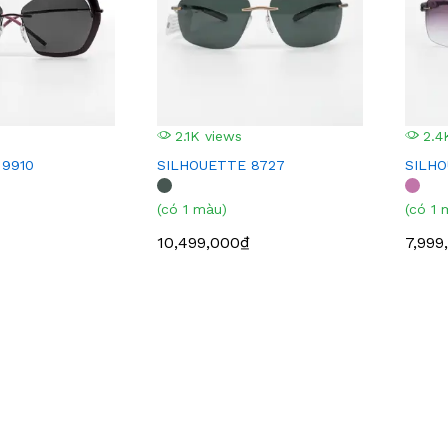
2.1K views
2.4
 9910
SILHOUETTE 8727
SILH
(có 1 màu)
(có 1 
10,499,000₫
7,999