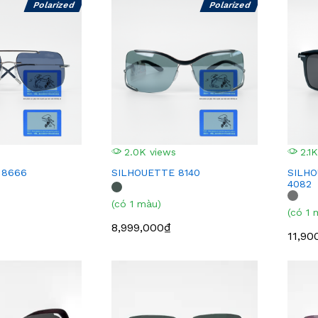
Polarized
Polarized
2.0K views
2.1K
 8666
SILHOUETTE 8140
SILH
4082
(có 1 màu)
(có 1 
8,999,000₫
11,90