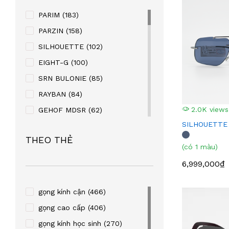
PARIM
(183)
PARZIN
(158)
SILHOUETTE
(102)
EIGHT-G
(100)
SRN BULONIE
(85)
RAYBAN
(84)
2.0K views
GEHOF MDSR
(62)
SILHOUETTE
MANAKO
(56)
THEO THẺ
KABAOLAI
(41)
(có 1 màu)
SUPER V
(32)
6,999,000₫
STEVEN KURRY
(32)
PALNDER
(30)
gọng kính cận
(466)
ZENTA
(29)
gọng cao cấp
(406)
SULWHACELL
(24)
gọng kính học sinh
(270)