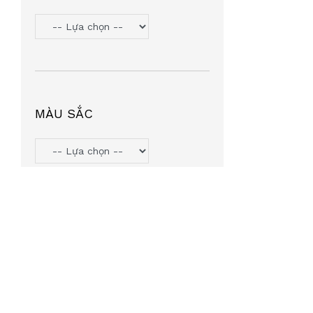
TOMMY HILIFGER
(6)
HANGAZZ
(5)
ORYN
(5)
VOSS COZY
(5)
PJMASHERO
(4)
MÀU SẮC
MIU MIU
(4)
MICHAEL KORS
(4)
LIGHT KIDS
(4)
AGNESB
(4)
INTEROJO
(3)
LEATA
(3)
TIFFANY & CO
(3)
SUMMIT7
(2)
MINGLE
(2)