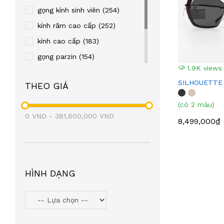
REBACCA
(24)
gọng kính sinh viên
(254)
OLD FASHION CAR
(23)
kính râm cao cấp
(252)
TITTOT
(21)
kính cao cấp
(183)
TOPIN
(20)
gọng parzin
(154)
1.9K views
FRENDISS
(20)
gọng kim loại
(122)
SILHOUETTE
THEO GIÁ
ZIOZIA
(20)
gọng nhựa
(106)
LEO GONE
(19)
eyewear
(98)
(có 2 màu)
0
VND
BAOGELI
-
381,600,000
(18)
VND
8,499,000₫
OAKLEY
(18)
SEROVA
(17)
BROMA
(17)
HÌNH DẠNG
PAUL FRANK
(17)
SNEAKY
(16)
PETERSON
(16)