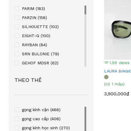
PARIM
(183)
PARZIN
(158)
SILHOUETTE
(102)
EIGHT-G
(100)
RAYBAN
(84)
SRN BULONIE
(79)
1.5K views
GEHOF MDSR
(62)
LAURA BIAGI
MANAKO
(56)
THEO THẺ
KABAOLAI
(41)
(có 1 màu)
SUPER V
(32)
3,900,000₫
STEVEN KURRY
(32)
PALNDER
(30)
gọng kính cận
(466)
ZENTA
(29)
gọng cao cấp
(406)
SULWHACELL
(24)
gọng kính học sinh
(270)