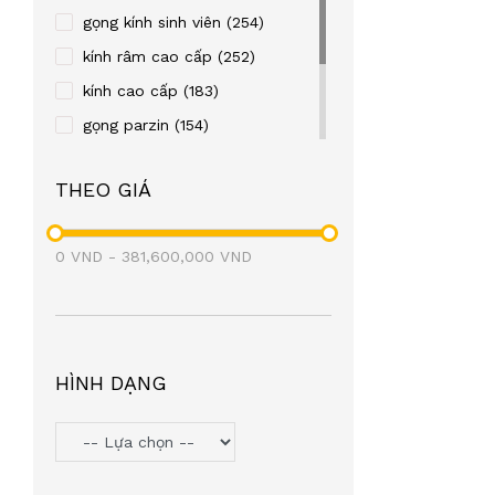
REBACCA
(24)
gọng kính sinh viên
(254)
OLD FASHION CAR
(23)
kính râm cao cấp
(252)
TITTOT
(21)
kính cao cấp
(183)
TOPIN
(20)
gọng parzin
(154)
FRENDISS
(20)
gọng kim loại
(122)
THEO GIÁ
ZIOZIA
(20)
gọng nhựa
(106)
LEO GONE
(19)
eyewear
(98)
0
VND
BAOGELI
-
381,600,000
(18)
VND
OAKLEY
(18)
SEROVA
(17)
BROMA
(17)
HÌNH DẠNG
PAUL FRANK
(17)
SNEAKY
(16)
PETERSON
(16)