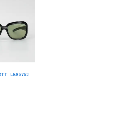
OTTI LB85752