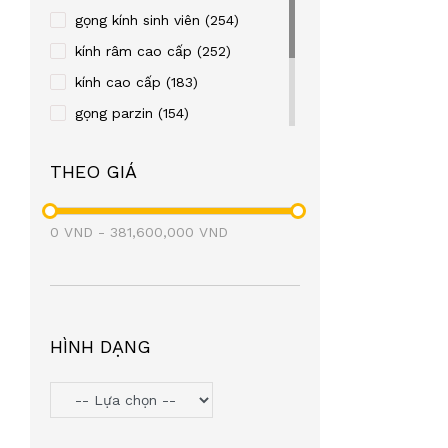
REBACCA
(24)
gọng kính sinh viên
(254)
OLD FASHION CAR
(23)
kính râm cao cấp
(252)
TITTOT
(21)
kính cao cấp
(183)
TOPIN
(20)
gọng parzin
(154)
FRENDISS
(20)
gọng kim loại
(122)
THEO GIÁ
ZIOZIA
(20)
gọng nhựa
(106)
LEO GONE
(19)
eyewear
(98)
0
VND
BAOGELI
-
381,600,000
(18)
VND
OAKLEY
(18)
SEROVA
(17)
BROMA
(17)
HÌNH DẠNG
PAUL FRANK
(17)
SNEAKY
(16)
PETERSON
(16)