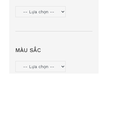
TOMMY HILIFGER
(6)
HANGAZZ
(5)
ORYN
(5)
VOSS COZY
(5)
PJMASHERO
(4)
MÀU SẮC
MIU MIU
(4)
MICHAEL KORS
(4)
LIGHT KIDS
(4)
AGNESB
(4)
INTEROJO
(3)
LEATA
(3)
TIFFANY & CO
(3)
SUMMIT7
(2)
MINGLE
(2)