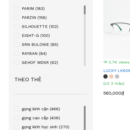
PARIM
(183)
PARZIN
(158)
SILHOUETTE
(102)
EIGHT-G
(100)
SRN BULONIE
(85)
RAYBAN
(84)
3.7K views
GEHOF MDSR
(62)
LUCKY LK60
MANAKO
(56)
THEO THẺ
KABAOLAI
(41)
(có 3 màu)
SUPER V
(32)
560,000₫
STEVEN KURRY
(32)
PALNDER
(30)
gọng kính cận
(466)
ZENTA
(29)
gọng cao cấp
(406)
SULWHACELL
(24)
gọng kính học sinh
(270)