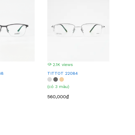
2.1K views
68
TITTOT 22084
(có 3 màu)
560,000₫