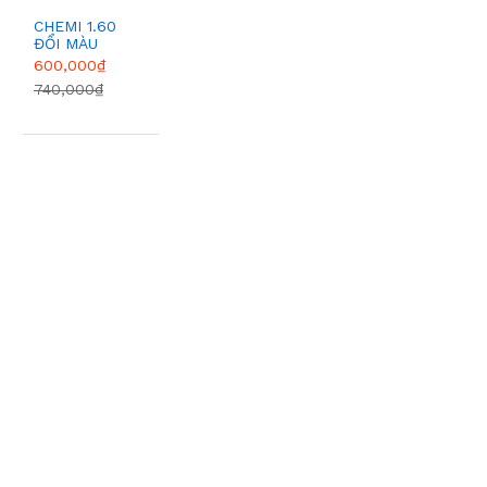
CHEMI 1.60
ĐỔI MÀU
GREY
600,000₫
740,000₫