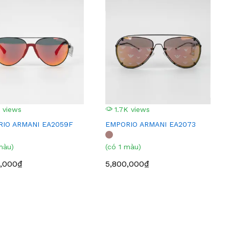
 views
1.7K views
IO ARMANI EA2059F
EMPORIO ARMANI EA2073
màu)
(có 1 màu)
,000₫
5,800,000₫