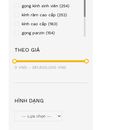
REBACCA
(24)
gọng kính sinh viên
(254)
OLD FASHION CAR
(23)
kính râm cao cấp
(252)
TITTOT
(21)
kính cao cấp
(183)
TOPIN
(20)
gọng parzin
(154)
FRENDISS
(20)
gọng kim loại
(122)
THEO GIÁ
ZIOZIA
(20)
gọng nhựa
(106)
LEO GONE
(19)
eyewear
(98)
0
VND
BAOGELI
-
381,600,000
(18)
VND
OAKLEY
(18)
SEROVA
(17)
BROMA
(17)
HÌNH DẠNG
PAUL FRANK
(17)
SNEAKY
(16)
PETERSON
(16)