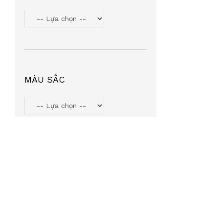
TOMMY HILIFGER
(6)
HANGAZZ
(5)
ORYN
(5)
VOSS COZY
(5)
PJMASHERO
(4)
MÀU SẮC
MIU MIU
(4)
MICHAEL KORS
(4)
LIGHT KIDS
(4)
AGNESB
(4)
INTEROJO
(3)
LEATA
(3)
TIFFANY & CO
(3)
SUMMIT7
(2)
MINGLE
(2)