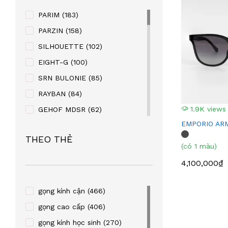
PARIM
(183)
PARZIN
(158)
SILHOUETTE
(102)
EIGHT-G
(100)
SRN BULONIE
(85)
RAYBAN
(84)
1.9K views
GEHOF MDSR
(62)
EMPORIO ARM
MANAKO
(56)
THEO THẺ
KABAOLAI
(41)
(có 1 màu)
SUPER V
(32)
4,100,000₫
STEVEN KURRY
(32)
PALNDER
(30)
gọng kính cận
(466)
ZENTA
(29)
gọng cao cấp
(406)
SULWHACELL
(24)
gọng kính học sinh
(270)