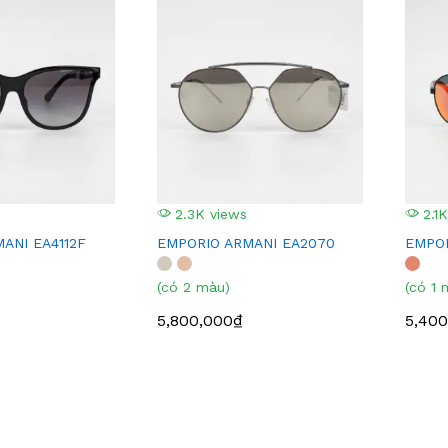
2.3K views
2.1K
ANI EA4112F
EMPORIO ARMANI EA2070
EMPOR
(có 2 màu)
(có 1 
5,800,000₫
5,400