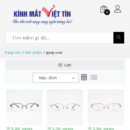
0
Trang chủ
Sản phẩm
gọng oval
Lọc
Mặc định
5.9K views
2.3K views
2.9K views