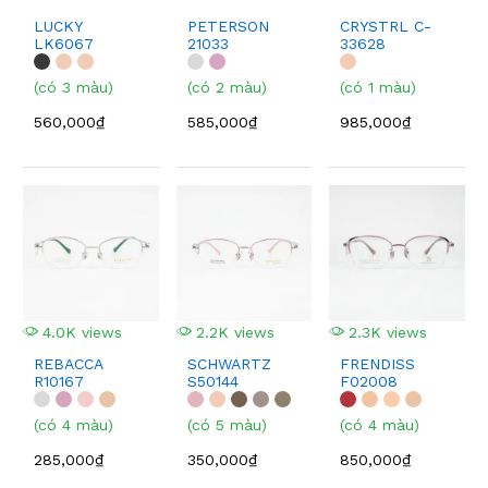
LUCKY
PETERSON
CRYSTRL C-
LK6067
21033
33628
(có 3 màu)
(có 2 màu)
(có 1 màu)
560,000₫
585,000₫
985,000₫
4.0K views
2.2K views
2.3K views
REBACCA
SCHWARTZ
FRENDISS
R10167
S50144
F02008
(có 4 màu)
(có 5 màu)
(có 4 màu)
285,000₫
350,000₫
850,000₫