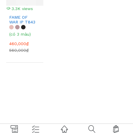
3.3K views
FAME OF
WAR IP T843
(có 3 màu)
460,000₫
560,000₫