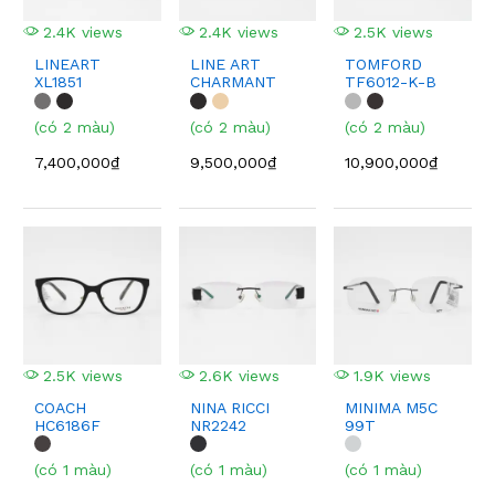
2.4K views
2.4K views
2.5K views
LINEART
LINE ART
TOMFORD
XL1851
CHARMANT
TF6012-K-B
XL2249
ECO
(có 2 màu)
(có 2 màu)
(có 2 màu)
7,400,000₫
9,500,000₫
10,900,000₫
2.5K views
2.6K views
1.9K views
COACH
NINA RICCI
MINIMA M5C
HC6186F
NR2242
99T
(có 1 màu)
(có 1 màu)
(có 1 màu)