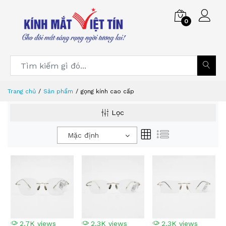
0
Trang chủ
Sản phẩm
gọng kính cao cấp
Lọc
Mặc định
2.7K views
2.3K views
2.3K views