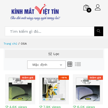
0
Trang chủ
OSA
Lọc
Mặc định
Giảm giá
-19%
Giảm giá
4.6K views
7.9K views
6.0K views