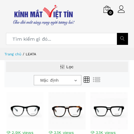
0
Trang chủ
LEATA
Lọc
Mặc định
2.9K views
3.1K views
3.1K views