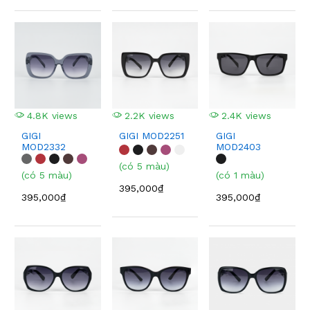
4.8K views
2.2K views
2.4K views
GIGI
GIGI MOD2251
GIGI
MOD2332
MOD2403
(có 5 màu)
(có 5 màu)
(có 1 màu)
395,000₫
395,000₫
395,000₫