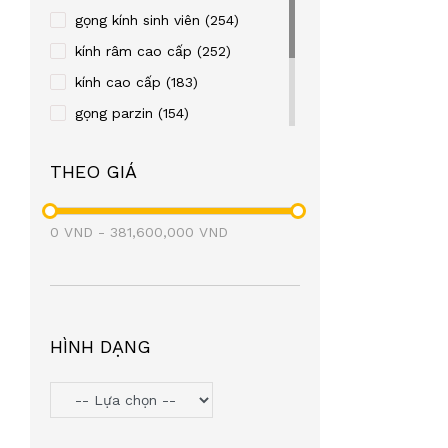
REBACCA
(24)
gọng kính sinh viên
(254)
OLD FASHION CAR
(23)
kính râm cao cấp
(252)
TITTOT
(21)
kính cao cấp
(183)
TOPIN
(20)
gọng parzin
(154)
FRENDISS
(20)
gọng kim loại
(122)
THEO GIÁ
ZIOZIA
(20)
gọng nhựa
(106)
LEO GONE
(19)
eyewear
(98)
0
VND
BAOGELI
-
381,600,000
(18)
VND
OAKLEY
(18)
SEROVA
(17)
BROMA
(17)
HÌNH DẠNG
PAUL FRANK
(17)
SNEAKY
(16)
PETERSON
(16)