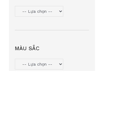
TOMMY HILIFGER
(6)
HANGAZZ
(5)
ORYN
(5)
VOSS COZY
(5)
PJMASHERO
(4)
MÀU SẮC
MIU MIU
(4)
MICHAEL KORS
(4)
LIGHT KIDS
(4)
AGNESB
(4)
INTEROJO
(3)
LEATA
(3)
TIFFANY & CO
(3)
SUMMIT7
(2)
MINGLE
(2)