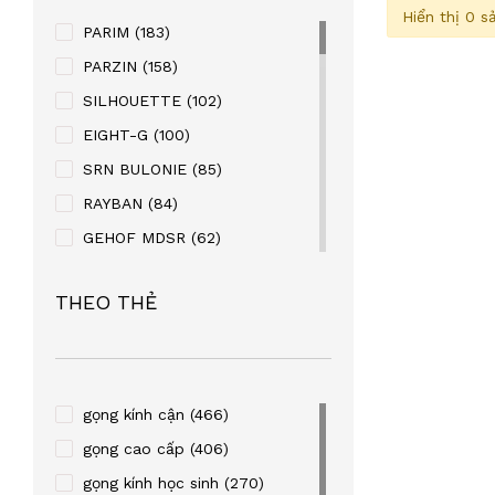
Hiển thị 0 
PARIM
(183)
PARZIN
(158)
SILHOUETTE
(102)
EIGHT-G
(100)
SRN BULONIE
(85)
RAYBAN
(84)
GEHOF MDSR
(62)
MANAKO
(56)
THEO THẺ
KABAOLAI
(41)
SUPER V
(32)
STEVEN KURRY
(32)
PALNDER
(30)
gọng kính cận
(466)
ZENTA
(29)
gọng cao cấp
(406)
SULWHACELL
(24)
gọng kính học sinh
(270)