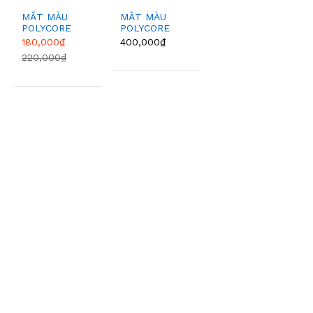
MẮT MÀU
MẮT MÀU
POLYCORE
POLYCORE
GREY phi 75
GREY phi 80
180,000₫
400,000₫
220,000₫